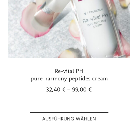
Re-vital PH
pure harmony peptides cream
32,40
€
–
99,00
€
AUSFÜHRUNG WÄHLEN
Dieses