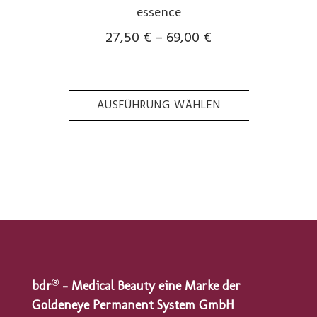
essence
27,50
€
–
69,00
€
AUSFÜHRUNG WÄHLEN
Dieses
Produkt
weist
mehrere
Varianten
auf.
Die
Optionen
®
können
bdr
– Medical Beauty eine Marke der
auf
Goldeneye Permanent System GmbH