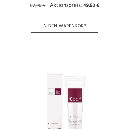
Ursprünglicher
Aktueller
Aktionspreis:
67,00
€
49,50
€
Preis
Preis
war:
ist:
67,00 €
49,50 €.
IN DEN WARENKORB