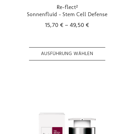
Re-flect²
Sonnenfluid – Stem Cell Defense
15,70
€
–
49,50
€
AUSFÜHRUNG WÄHLEN
Dieses
Produkt
weist
mehrere
Varianten
auf.
Die
Optionen
können