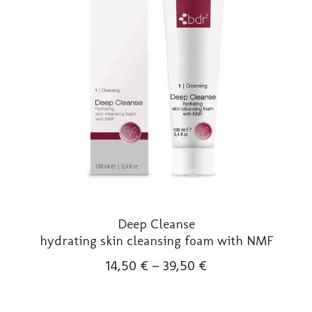
Optionen
können
auf
der
Produktseite
gewählt
werden
Deep Cleanse
hydrating skin cleansing foam with NMF
14,50
€
–
39,50
€