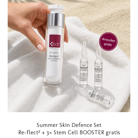
mehrere
Varianten
auf.
Die
Optionen
können
auf
der
Produktseite
gewählt
werden
Summer Skin Defence Set
Re-flect² + 3× Stem Cell BOOSTER gratis