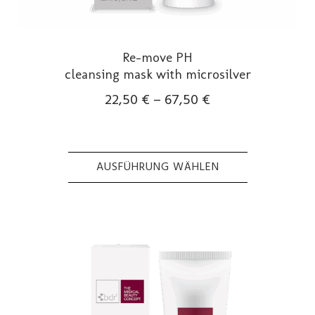
Re-move PH
cleansing mask with microsilver
22,50
€
–
67,50
€
AUSFÜHRUNG WÄHLEN
Dieses
Produkt
weist
mehrere
Varianten
auf.
Die