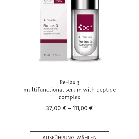
auf
der
Produktseite
gewählt
werden
Re-lax 3
multifunctional serum with peptide
complex
37,00
€
–
111,00
€
AUSFÜHRUNG WÄHLEN