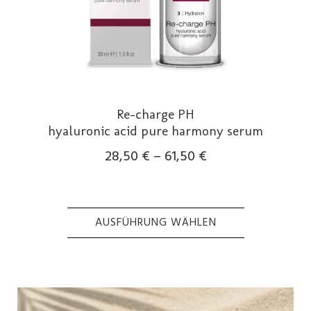
werden
Re-charge PH
hyaluronic acid pure harmony serum
28,50
€
–
61,50
€
AUSFÜHRUNG WÄHLEN
Dieses
Produkt
weist