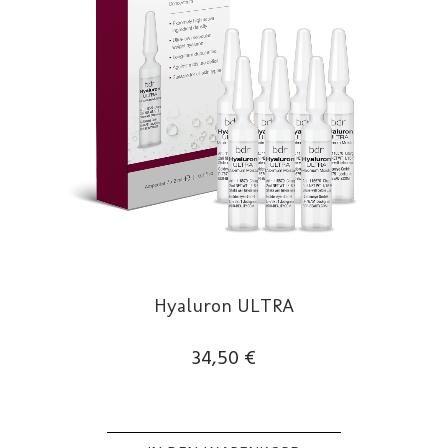
können
auf
der
Produktseite
gewählt
werden
Hyaluron ULTRA
34,50
€