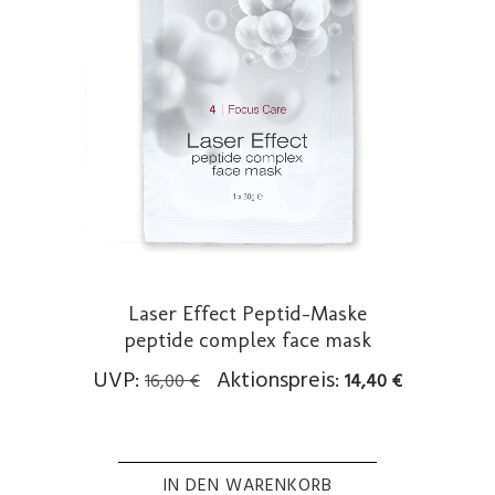
Laser Effect Peptid-Maske
peptide complex face mask
Ursprünglicher
Aktueller
UVP:
Aktionspreis:
16,00
€
14,40
€
Preis
Preis
war:
ist:
16,00 €
14,40 €.
IN DEN WARENKORB