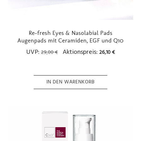
Re-fresh Eyes & Nasolabial Pads
Augenpads mit Ceramiden, EGF und Q10
Ursprünglicher
Aktueller
UVP:
Aktionspreis:
29,00
€
26,10
€
Preis
Preis
war:
ist:
29,00 €
26,10 €.
IN DEN WARENKORB