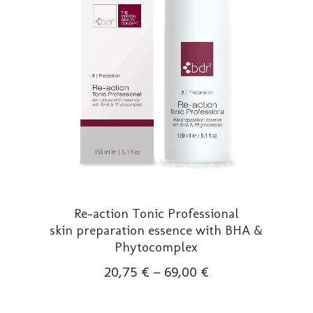
können
auf
der
Produktseite
gewählt
werden
Re-action Tonic Professional
skin preparation essence with BHA &
Phytocomplex
20,75
€
–
69,00
€