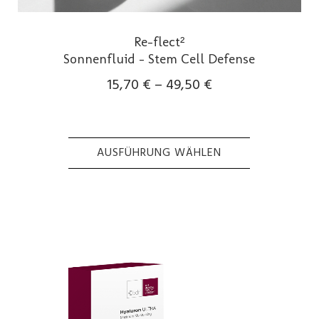
Re-flect²
Sonnenfluid – Stem Cell Defense
15,70
€
–
49,50
€
AUSFÜHRUNG WÄHLEN
Dieses
Produkt
weist
mehrere
Varianten
auf.
Die
Optionen