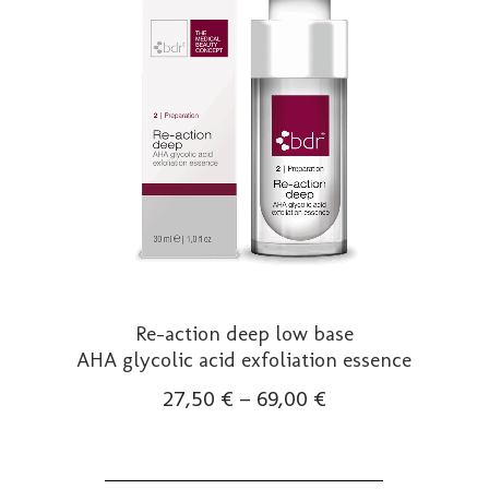
Optionen
können
auf
der
Produktseite
gewählt
werden
Re-action deep low base
AHA glycolic acid exfoliation essence
27,50
€
–
69,00
€