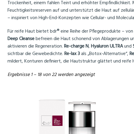
Trockenheit, einem fahlen Teint und erhöhter Empfindlichkeit. M
Feuchtigkeitsreserven auf und unterstützt die Haut auf zellulä
– inspiriert von High-End-Konzepten wie Cellular- und Molecula
Für reife Haut bietet bdr® eine Reihe der Pflegeprodukte – vo
Deep Cleanse
befreien die Haut schonend von Ablagerungen und
aktivieren die Regeneration.
Re-charge N
,
Hyaluron ULTRA
und
sichtbar die Gewebedichte.
Re-lax 3
als „Botox‑Alternative“,
Re
mildert, Konturen definiert, die Hautstruktur glättet und reife
Nach
Ergebnisse 1 – 18 von 22 werden angezeigt
Beliebtheit
sortiert