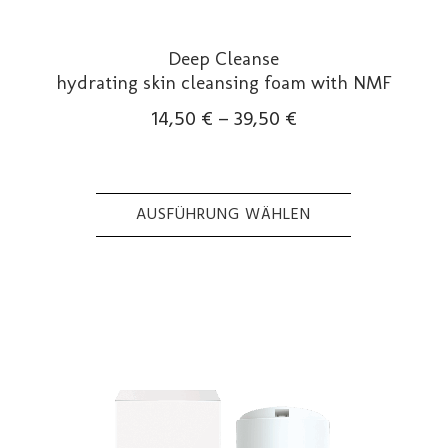
Deep Cleanse
hydrating skin cleansing foam with NMF
14,50
€
–
39,50
€
AUSFÜHRUNG WÄHLEN
Dieses
Produkt
weist
mehrere
Varianten
auf.
Die
Optionen