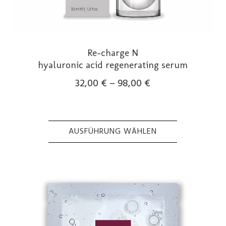
Re-charge N
hyaluronic acid regenerating serum
32,00
€
–
98,00
€
AUSFÜHRUNG WÄHLEN
Dieses
Produkt
weist
mehrere
Varianten
auf.