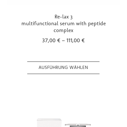
Re-lax 3
multifunctional serum with peptide
complex
37,00
€
–
111,00
€
AUSFÜHRUNG WÄHLEN
Dieses
Produkt
weist
mehrere
Varianten
auf.
Die