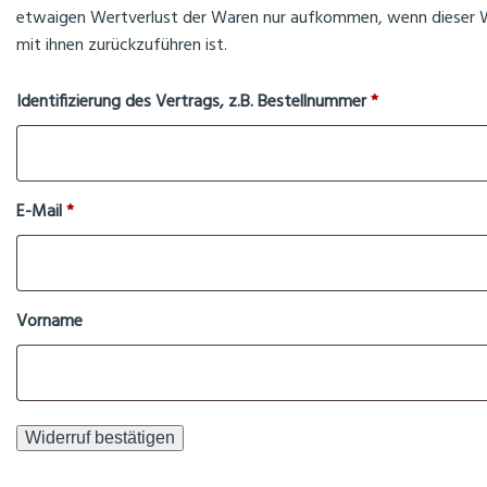
etwaigen Wertverlust der Waren nur aufkommen, wenn dieser W
mit ihnen zurückzuführen ist.
Identifizierung des Vertrags, z.B. Bestellnummer
*
E-Mail
*
E-
Vorname
Mail
(wiederholen)
*
Widerruf bestätigen