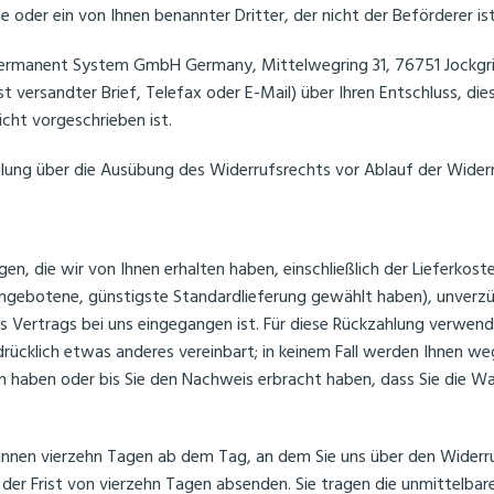
 oder ein von Ihnen benannter Dritter, der nicht der Beförderer i
Permanent System GmbH Germany, Mittelwegring 31, 76751 Jockgri
ost versandter Brief, Telefax oder E-Mail) über Ihren Entschluss, di
ht vorgeschrieben ist.
eilung über die Ausübung des Widerrufsrechts vor Ablauf der Wider
en, die wir von Ihnen erhalten haben, einschließlich der Lieferkos
s angebotene, günstigste Standardlieferung gewählt haben), unver
s Vertrags bei uns eingegangen ist. Für diese Rückzahlung verwende
drücklich etwas anderes vereinbart; in keinem Fall werden Ihnen w
en haben oder bis Sie den Nachweis erbracht haben, dass Sie die 
binnen vierzehn Tagen ab dem Tag, an dem Sie uns über den Widerr
f der Frist von vierzehn Tagen absenden. Sie tragen die unmittelba